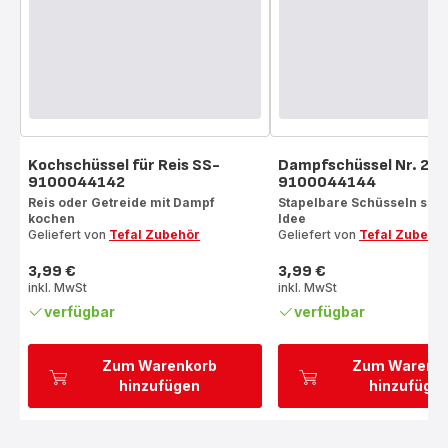
Kochschüssel für Reis SS-
Dampfschüssel Nr. 2 S
9100044142
9100044144
Reis oder Getreide mit Dampf
Stapelbare Schüsseln sind
kochen
Idee
Geliefert von
Tefal Zubehör
Geliefert von
Tefal Zubehö
3,99 €
3,99 €
Preis
Preis
inkl. MwSt
inkl. MwSt
verfügbar
verfügbar
Zum Warenkorb
Zum Warenk
hinzufügen
hinzufüge