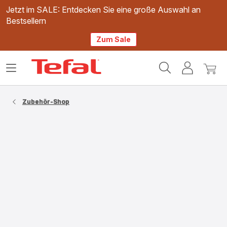
Jetzt im SALE: Entdecken Sie eine große Auswahl an
Bestsellern
Zum Sale
Tefal
Das
Mein
Mein
Homepage
Menü
Konto
Waren
öffnen
Zubehör-Shop