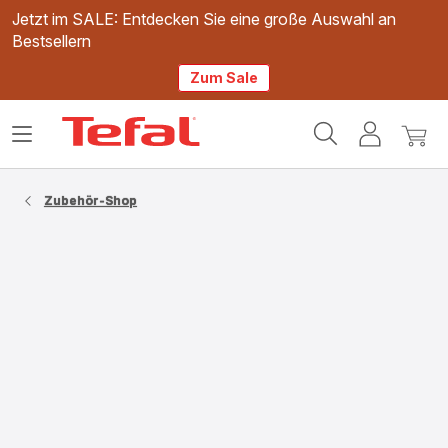
Jetzt im SALE: Entdecken Sie eine große Auswahl an
Bestsellern
Zum Sale
Tefal
Das
Mein
Mein
Homepage
Menü
Konto
Waren
öffnen
Zubehör-Shop