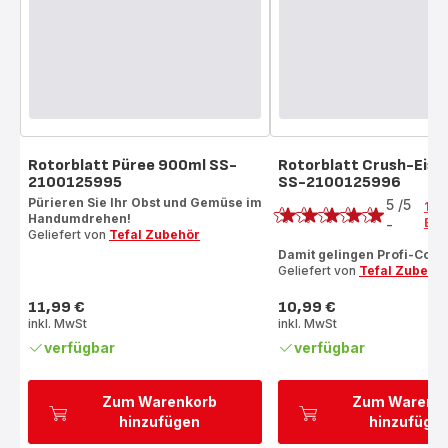
Rotorblatt Püree 900ml SS-
Rotorblatt Crush-Eis 
2100125995
SS-2100125996
Bewertung
Pürieren Sie Ihr Obst und Gemüse im
5
/5
1
Handumdrehen!
Bew
-
Bewertung
Geliefert von
Tefal Zubehör
mit
Damit gelingen Profi-Cockt
Geliefert von
Tefal Zubehö
5
Sternen
11,99 €
10,99 €
(Durchschnitt)
Preis
Preis
inkl. MwSt
inkl. MwSt
verfügbar
verfügbar
Zum Warenkorb
Zum Warenk
hinzufügen
hinzufüge