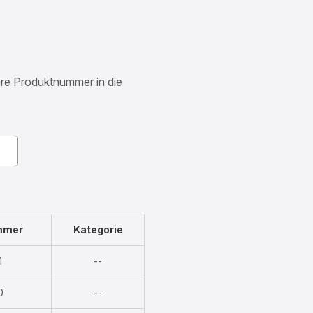
Ihre Produktnummer in die
mmer
Kategorie
Nicht
1
--
verfügbar
Nicht
0
--
verfügbar