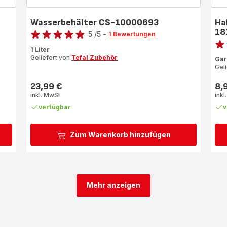
Wasserbehälter CS-10000693
Ha
Bewertung
18
5
/5
-
1 Bewertungen
Bewe
Bewertung
1 Liter
Bew
mit
Geliefert von
Tefal Zubehör
Gar
mit
5
Gel
5
Sternen
Ste
(Durchschnitt)
23,99 €
8,
Preis
Prei
(Du
inkl. MwSt
inkl
verfügbar
v
Zum Warenkorb hinzufügen
Mehr anzeigen