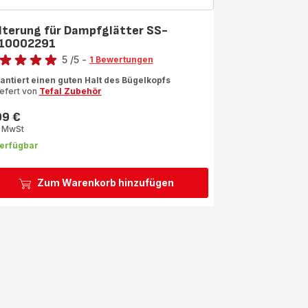
lterung für Dampfglätter SS-
10002291
rtung
5
/5
-
1 Bewertungen
ertung
antiert einen guten Halt des Bügelkopfs
iefert von
Tefal Zubehör
rnen
99 €
s
rchschnitt)
. MwSt
erfügbar
Zum Warenkorb hinzufügen