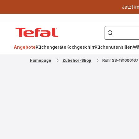
Jetzt i
["OptiGrill","Easy
Fry","Pfanne"]
Tefal
Homepage
Angebote
Küchengeräte
Kochgeschirr
Küchenutensilien
Wä
Homepage
Zubehör-Shop
Rohr SS-181000167