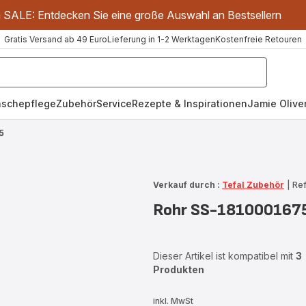
m SALE: Entdecken Sie eine große Auswahl an Bestsellern
Gratis Versand ab 49 Euro
Lieferung in 1-2 Werktagen
Kostenfreie Retouren
schepflege
Zubehör
Service
Rezepte & Inspirationen
Jamie Oliver
5
Verkauf durch :
Tefal Zubehör
|
Ref
Rohr SS-181000167
Dieser Artikel ist kompatibel mit
3
Produkten
inkl. MwSt