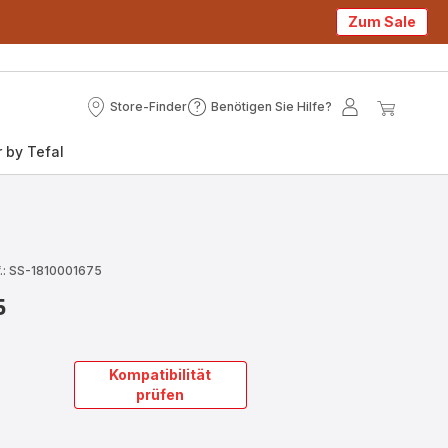
Zum Sale
Store-Finder
Benötigen Sie Hilfe?
Store-
Benötigen
Mein
Mein
Finder
Sie
Konto
Waren
 by Tefal
Hilfe?
.: SS-1810001675
5
Kompatibilität
prüfen