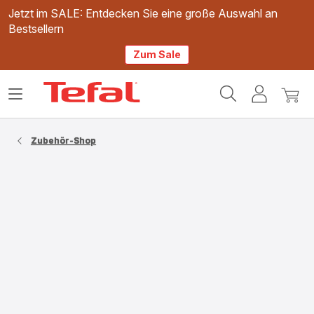
Jetzt im SALE: Entdecken Sie eine große Auswahl an
Bestsellern
Zum Sale
Tefal
Das
Mein
Mein
Homepage
Menü
Konto
Waren
öffnen
Zubehör-Shop