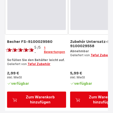
Becher FS-9100029560
Zubehör Untersatz-Bü
Bewertung
9100029558
5
/5
1
Abnehmbar
Bewertungen
-
Bewertung
Geliefert von
Tefal Zubehö
mit
So füllen Sie den Behälter leicht auf.
Geliefert von
Tefal Zubehör
5
Sternen
2,99 €
5,99 €
(Durchschnitt)
Preis
Preis
inkl. MwSt
inkl. MwSt
verfügbar
verfügbar
Zum Warenkorb
Zum Warenk
hinzufügen
hinzufüge