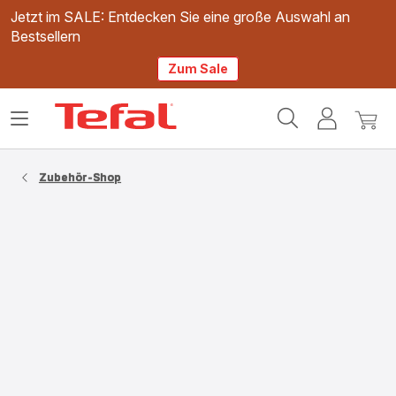
Jetzt im SALE: Entdecken Sie eine große Auswahl an
Bestsellern
Zum Sale
Tefal
Das
Mein
Mein
Homepage
Menü
Konto
Waren
öffnen
Zubehör-Shop