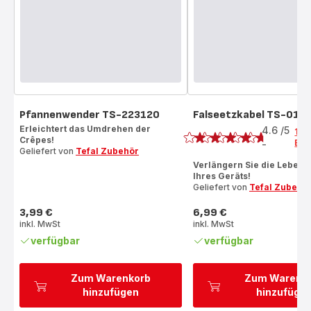
Pfannenwender TS-223120
Falseetzkabel TS-010
Bewertung
Erleichtert das Umdrehen der
4.6
/5
16
Crêpes!
Bew
-
ratings.4.6
Geliefert von
Tefal Zubehör
Verlängern Sie die Leben
Ihres Geräts!
Geliefert von
Tefal Zubehö
3,99 €
6,99 €
Preis
Preis
inkl. MwSt
inkl. MwSt
verfügbar
verfügbar
Zum Warenkorb
Zum Warenk
hinzufügen
hinzufüge