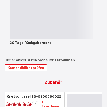
30 Tage Rückgaberecht
Dieser Artikel ist kompatibel mit
1 Produkten
Kompatibilität prüfen
Zubehör
Knetschüssel SS-9100060022
Bewertung
5
/5
1
Bewertungen
-