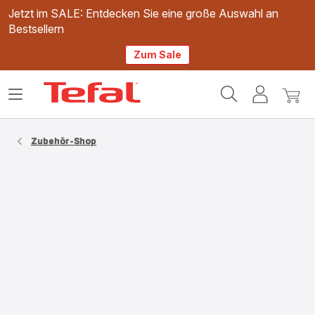
Jetzt im SALE: Entdecken Sie eine große Auswahl an
Bestsellern
Zum Sale
Tefal
Das
Mein
Mein
Homepage
Menü
Konto
Waren
öffnen
Zubehör-Shop