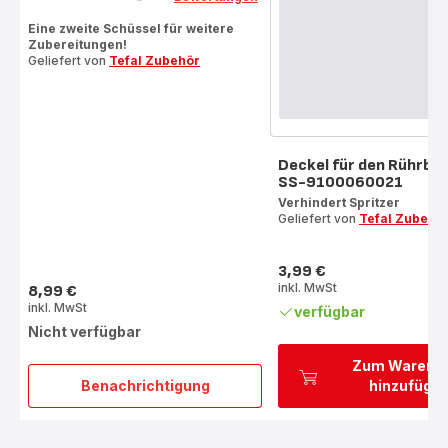
Bewertung
mit
Eine zweite Schüssel für weitere
Zubereitungen!
5
Geliefert von
Tefal Zubehör
Sternen
(Durchschnitt)
Deckel für den Rührbe
SS-9100060021
Verhindert Spritzer
Geliefert von
Tefal Zubehö
3,99 €
Preis
inkl. MwSt
8,99 €
Preis
inkl. MwSt
verfügbar
Nicht verfügbar
Zum Warenk
Benachrichtigung
hinzufüge
Knetschüssel
SS-
9100060022