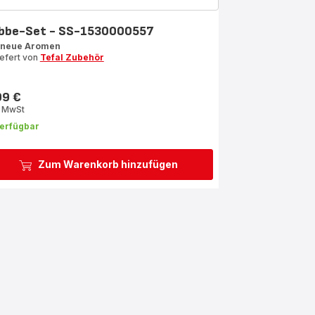
bbe-Set - SS-1530000557
 neue Aromen
iefert von
Tefal Zubehör
99 €
s
. MwSt
erfügbar
Zum Warenkorb hinzufügen