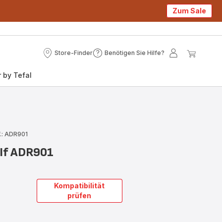
Zum Sale
Store-Finder
Benötigen Sie Hilfe?
Store-
Benötigen
Mein
Mein
Finder
Sie
Konto
Waren
 by Tefal
Hilfe?
.: ADR901
olf ADR901
Kompatibilität
prüfen