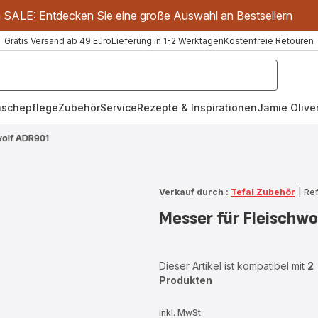
m SALE: Entdecken Sie eine große Auswahl an Bestsellern
Gratis Versand ab 49 Euro
Lieferung in 1-2 Werktagen
Kostenfreie Retouren
schepflege
Zubehör
Service
Rezepte & Inspirationen
Jamie Oliver
wolf ADR901
Verkauf durch :
Tefal Zubehör
|
Ref
Messer für Fleischw
Dieser Artikel ist kompatibel mit
2
Produkten
inkl. MwSt