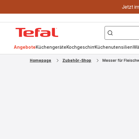
Jetzt i
["OptiGrill","Easy
Fry","Pfanne"]
Tefal
Homepage
Angebote
Küchengeräte
Kochgeschirr
Küchenutensilien
Wä
Homepage
Zubehör-Shop
Messer für Fleisch