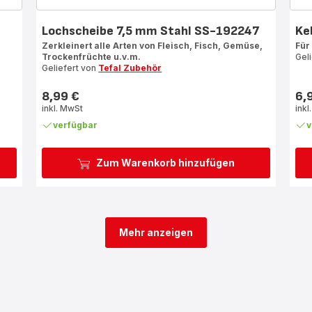
Lochscheibe 7,5 mm Stahl SS-192247
Ke
Zerkleinert alle Arten von Fleisch, Fisch, Gemüse,
Für
Trockenfrüchte u.v.m.
Gel
Geliefert von
Tefal Zubehör
8,99 €
6,
Preis
Prei
inkl. MwSt
inkl
verfügbar
v
Zum Warenkorb hinzufügen
Mehr anzeigen