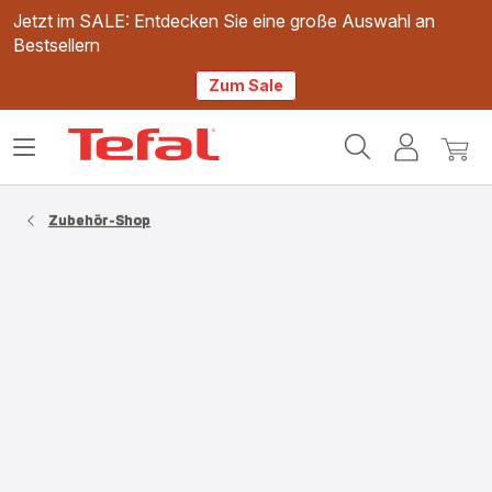
Jetzt im SALE: Entdecken Sie eine große Auswahl an
Bestsellern
Zum Sale
Tefal
Das
Mein
Mein
Homepage
Menü
Konto
Waren
öffnen
Zubehör-Shop