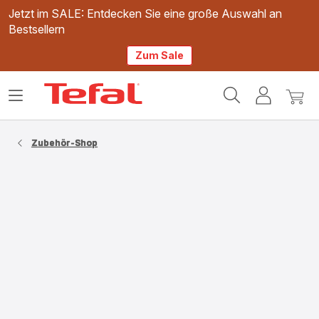
Jetzt im SALE: Entdecken Sie eine große Auswahl an
Bestsellern
Zum Sale
Tefal
Das
Mein
Mein
Homepage
Menü
Konto
Waren
öffnen
Zubehör-Shop