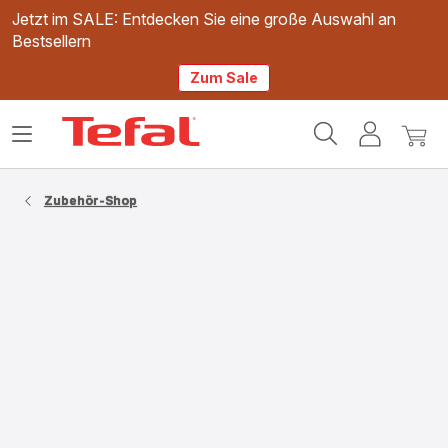
Jetzt im SALE: Entdecken Sie eine große Auswahl an
Bestsellern
Zum Sale
Tefal
Das
Mein
Mein
Homepage
Menü
Konto
Waren
öffnen
Zubehör-Shop