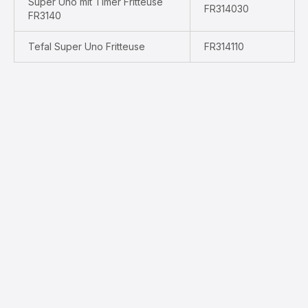
Super Uno mit Timer Fritteuse
FR314030
FR3140
Tefal Super Uno Fritteuse
FR314110