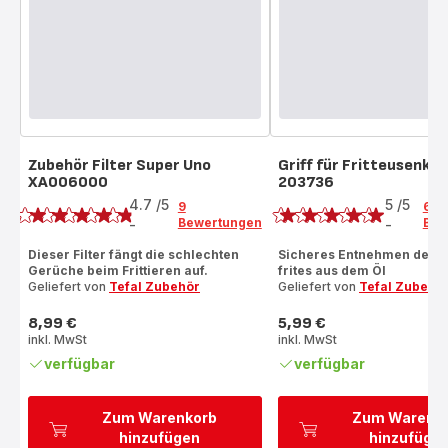
Zubehör Filter Super Uno
Griff für Fritteusenko
XA006000
203736
Bewertung
Bewertung
4.7
/5
5
/5
9
6
Bewertungen
Bew
-
-
ratings.4.7
Bewertung
mit
Dieser Filter fängt die schlechten
Sicheres Entnehmen der
Gerüche beim Frittieren auf.
frites aus dem Öl
5
Geliefert von
Tefal Zubehör
Geliefert von
Tefal Zubehö
Sternen
(Durchschnitt)
8,99 €
5,99 €
Preis
Preis
inkl. MwSt
inkl. MwSt
verfügbar
verfügbar
Zum Warenkorb
Zum Warenk
hinzufügen
hinzufüge