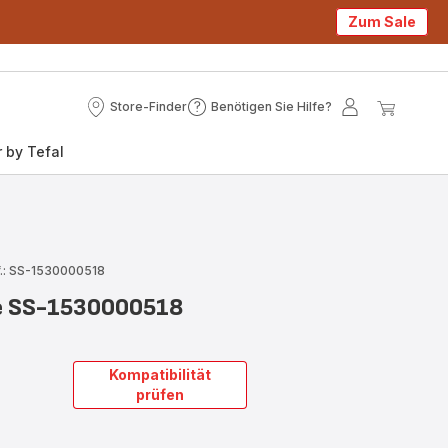
Zum Sale
Store-Finder
Benötigen Sie Hilfe?
Store-
Benötigen
Mein
Mein
Finder
Sie
Konto
Waren
 by Tefal
Hilfe?
.: SS-1530000518
use SS-1530000518
Kompatibilität
prüfen