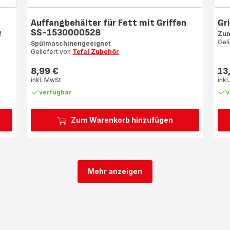
Auffangbehälter für Fett mit Griffen
Gr
SS-1530000528
!
Zum
Gel
Spülmaschinengeeignet
Geliefert von
Tefal Zubehör
8,99 €
13
Preis
Prei
inkl. MwSt
inkl
verfügbar
v
Zum Warenkorb hinzufügen
Mehr anzeigen