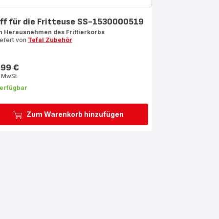
iff für die Fritteuse SS-1530000519
 Herausnehmen des Frittierkorbs
iefert von
Tefal Zubehör
,99 €
s
. MwSt
erfügbar
Zum Warenkorb hinzufügen