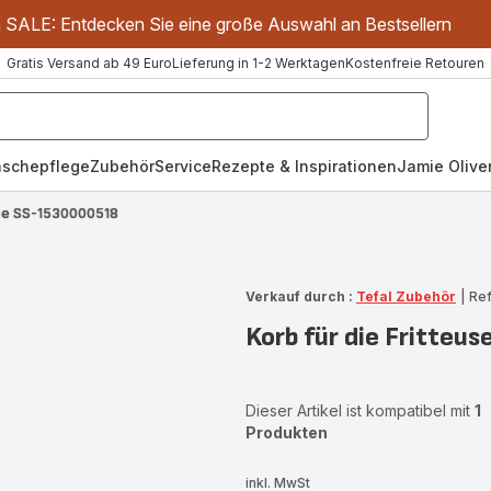
m SALE: Entdecken Sie eine große Auswahl an Bestsellern
Gratis Versand ab 49 Euro
Lieferung in 1-2 Werktagen
Kostenfreie Retouren
schepflege
Zubehör
Service
Rezepte & Inspirationen
Jamie Oliver
euse SS-1530000518
Verkauf durch :
Tefal Zubehör
|
Ref
Korb für die Fritte
Dieser Artikel ist kompatibel mit
1
Produkten
inkl. MwSt