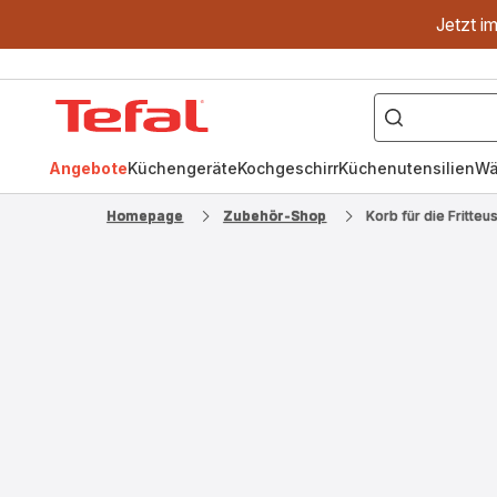
Jetzt i
["OptiGrill","Easy
Fry","Pfanne"]
Tefal
Homepage
Angebote
Küchengeräte
Kochgeschirr
Küchenutensilien
Wä
Homepage
Zubehör-Shop
Korb für die Fritt