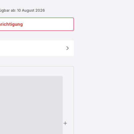
fügbar ab: 10 August 2026
richtigung
Kompletter
Behälter
für
Standmixer
SS-
4300007698