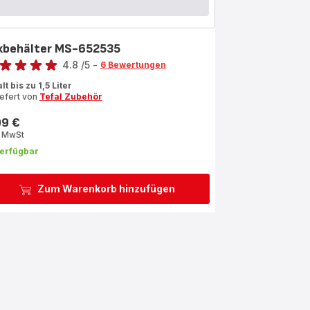
xbehälter MS-652535
rtung
4.8
/5
-
6 Bewertungen
ngs.4.8
lt bis zu 1,5 Liter
iefert von
Tefal Zubehör
99 €
s
. MwSt
erfügbar
Zum Warenkorb hinzufügen