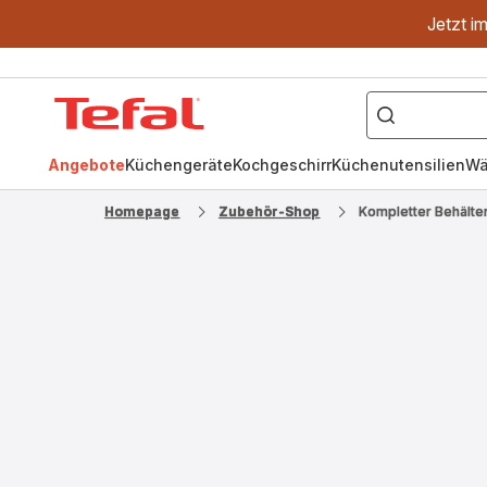
Jetzt i
["OptiGrill","Easy
Fry","Pfanne"]
Tefal
Homepage
Angebote
Küchengeräte
Kochgeschirr
Küchenutensilien
Wä
Homepage
Zubehör-Shop
Kompletter Behält