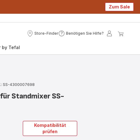
Zum Sale
Store-Finder
Benötigen Sie Hilfe?
Store-
Benötigen
Mein
Mein
Finder
Sie
Konto
Waren
 by Tefal
Hilfe?
f.: SS-4300007698
 für Standmixer SS-
Kompatibilität
prüfen