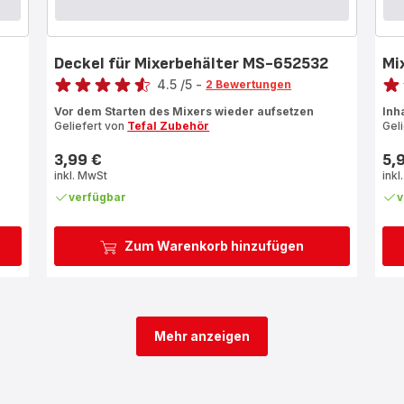
Deckel für Mixerbehälter MS-652532
Mi
Bewertung
Bewe
4.5
/5
-
2 Bewertungen
ratings.4.5
rati
Vor dem Starten des Mixers wieder aufsetzen
Inha
Geliefert von
Tefal Zubehör
Gel
3,99 €
5,
Preis
Prei
inkl. MwSt
inkl
verfügbar
v
Zum Warenkorb hinzufügen
Mehr anzeigen