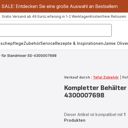
m SALE: Entdecken Sie eine große Auswahl an Bestsellern
Gratis Versand ab 49 Euro
Lieferung in 1-2 Werktagen
Kostenfreie Retouren
schepflege
Zubehör
Service
Rezepte & Inspirationen
Jamie Oliver
er für Standmixer SS-4300007698
Verkauf durch :
Tefal Zubehör
|
Re
Kompletter Behälter
4300007698
Dieser Artikel ist kompatibel mit
1
Produkten