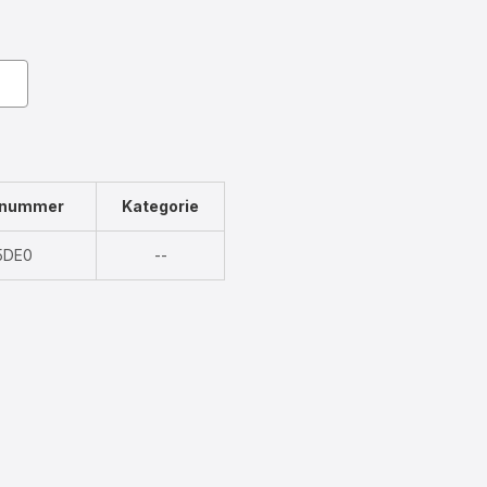
znummer
Kategorie
Nicht
5DE0
--
verfügbar