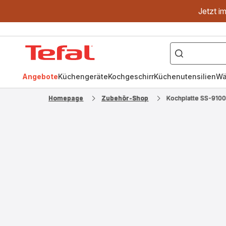
Jetzt i
["OptiGrill","Easy
Fry","Pfanne"]
Tefal
Homepage
Angebote
Küchengeräte
Kochgeschirr
Küchenutensilien
Wä
Homepage
Zubehör-Shop
Kochplatte SS-910