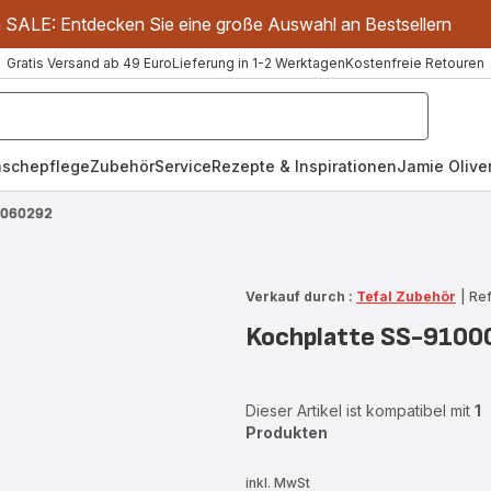
m SALE: Entdecken Sie eine große Auswahl an Bestsellern
Gratis Versand ab 49 Euro
Lieferung in 1-2 Werktagen
Kostenfreie Retouren
schepflege
Zubehör
Service
Rezepte & Inspirationen
Jamie Oliver
0060292
Verkauf durch :
Tefal Zubehör
|
Re
Kochplatte SS-910
Dieser Artikel ist kompatibel mit
1
Produkten
inkl. MwSt