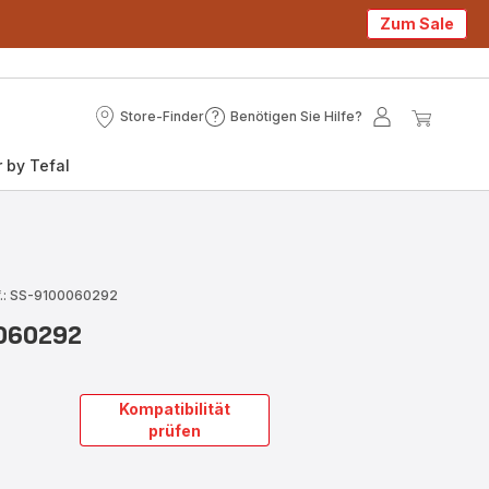
Zum Sale
Store-Finder
Benötigen Sie Hilfe?
Store-
Benötigen
Mein
Mein
Finder
Sie
Konto
Waren
 by Tefal
Hilfe?
f.: SS-9100060292
0060292
Kompatibilität
prüfen