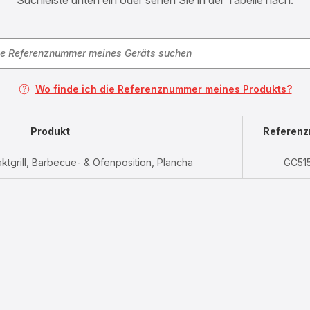
Suchleiste unten ein oder sehen Sie in der Tabelle nach.
Wo finde ich die Referenznummer meines Produkts?
Produkt
Referen
taktgrill, Barbecue- & Ofenposition, Plancha
GC51