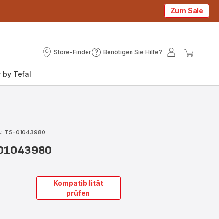
Zum Sale
Store-Finder
Benötigen Sie Hilfe?
Store-
Benötigen
Mein
Mein
Finder
Sie
Konto
Waren
 by Tefal
Hilfe?
.: TS-01043980
-01043980
Kompatibilität
prüfen