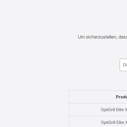
Um sicherzustellen, dass
Prod
OptiGrill Elit
OptiGrill Elit