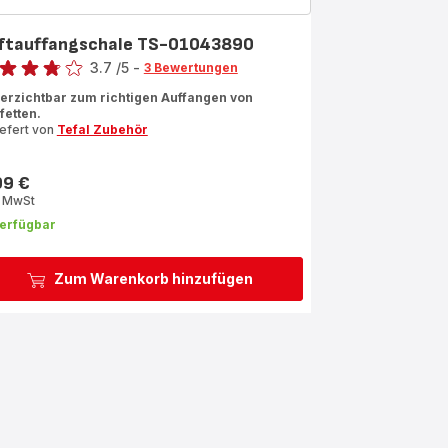
ftauffangschale TS-01043890
rtung
3.7
/5
-
3 Bewertungen
ngs.3.7
erzichtbar zum richtigen Auffangen von
fetten.
iefert von
Tefal Zubehör
99 €
s
. MwSt
erfügbar
Zum Warenkorb hinzufügen