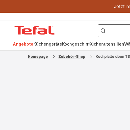
Jetzt i
["OptiGrill","Easy
Fry","Pfanne"]
Tefal
Homepage
Angebote
Küchengeräte
Kochgeschirr
Küchenutensilien
Wä
Homepage
Zubehör-Shop
Kochplatte oben T