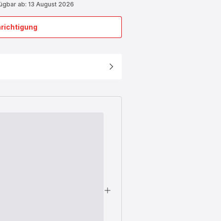
fügbar ab: 13 August 2026
richtigung
Kochplatte
oben
TS-
01043980