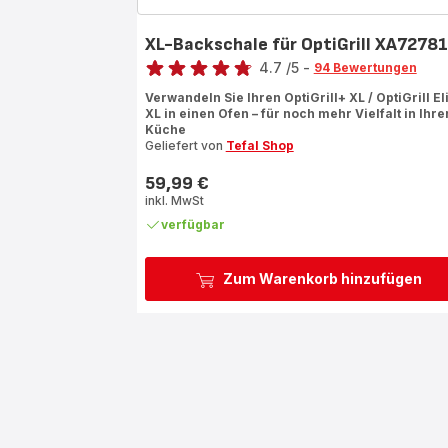
XL-Backschale für OptiGrill XA7278
Bewertung
4.7
/5
-
94 Bewertungen
ratings.4.7
Verwandeln Sie Ihren OptiGrill+ XL / OptiGrill El
XL in einen Ofen – für noch mehr Vielfalt in Ihre
Küche
Geliefert von
Tefal Shop
59,99 €
Preis
inkl. MwSt
verfügbar
Zum Warenkorb hinzufügen