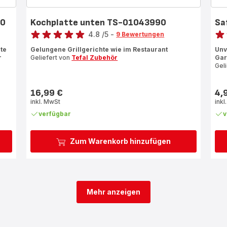
10
Kochplatte unten TS-01043990
Sa
Bewertung
Bewe
4.8
/5
-
9 Bewertungen
ratings.4.8
rati
ite
Gelungene Grillgerichte wie im Restaurant
Unv
r
Geliefert von
Tefal Zubehör
Gar
Gel
16,99 €
4,
Preis
Prei
inkl. MwSt
inkl
verfügbar
v
Zum Warenkorb hinzufügen
Mehr anzeigen