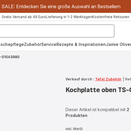
m SALE: Entdecken Sie eine große Auswahl an Bestsellern
Gratis Versand ab 49 Euro
Lieferung in 1-2 Werktagen
Kostenfreie Retouren
schepflege
Zubehör
Service
Rezepte & Inspirationen
Jamie Oliver
S-01043980
Verkauf durch :
Tefal Zubehör
|
Ref
Kochplatte oben TS
Dieser Artikel ist kompatibel mit
2
Produkten
inkl. MwSt