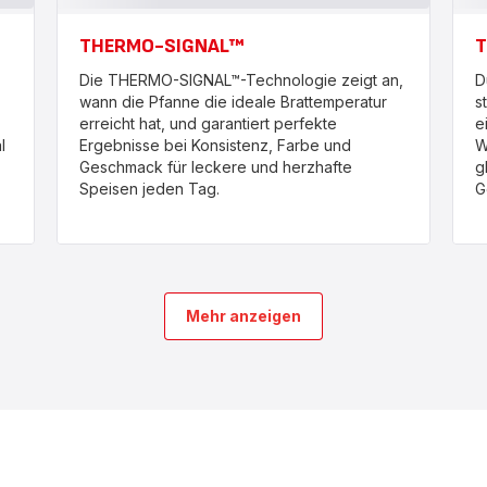
THERMO-SIGNAL™
T
Die THERMO-SIGNAL™-Technologie zeigt an,
D
wann die Pfanne die ideale Brattemperatur
s
erreicht hat, und garantiert perfekte
e
l
Ergebnisse bei Konsistenz, Farbe und
W
Geschmack für leckere und herzhafte
g
Speisen jeden Tag.
G
Mehr anzeigen