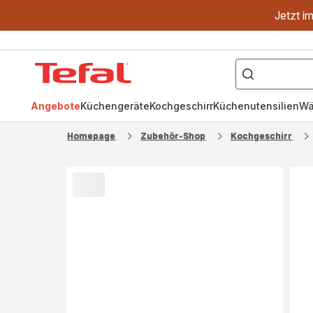
Jetzt i
["OptiGrill","Easy
Fry","Pfanne"]
Tefal
Homepage
Angebote
Küchengeräte
Kochgeschirr
Küchenutensilien
Wä
Homepage
Zubehör-Shop
Kochgeschirr