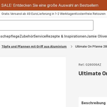
m SALE: Entdecken Sie eine große Auswahl an Bestsellern
Gratis Versand ab 49 Euro
Lieferung in 1-2 Werktagen
Kostenfreie Retouren
schepflege
Zubehör
Service
Rezepte & Inspirationen
Jamie Oliver
Töpfe und Pfannen mit Griff aus Aluminium
Ultimate On Pfanne 
Ref.: G26006AZ
Ultimate 
Beschreibung