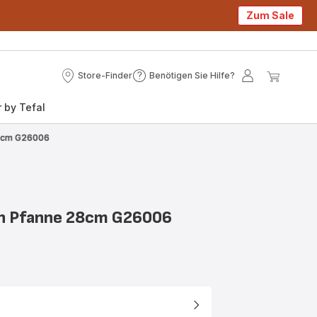
Zum Sale
Store-Finder
Benötigen Sie Hilfe?
Store-
Benötigen
Mein
Mein
Finder
Sie
Konto
Waren
 by Tefal
Hilfe?
28cm G26006
On Pfanne 28cm G26006