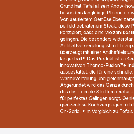
Grund hat Tefal all sein Know-ho
besonders langlebige Pfanne entw
Von sautiertem Gemüse über zarten
perfekt gebratenem Steak, diese 
konzipiert, dass eine Vielzahl köst
gelingen. Die besonders widersta
Antihaftversiegelung ist mit Titanp
überzeugt mit einer Antihaftleistun
länger hält*. Das Produkt ist auße
innovativen Thermo-Fusion™+ Ind
ausgestattet, die für eine schnell
Wärmeverteilung und gleichmäßige
Abgerundet wird das Ganze durch
das die optimale Starttemperatur 
für perfektes Gelingen sorgt. Gen
grenzenlose Kochvergnügen mit de
On-Serie. *Im Vergleich zu Tefals