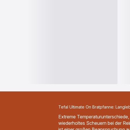
Tefal Ultimate On Bratpfanne: Langleb
Extreme Temperaturunterschiede, s
wiederholtes Scheuern bei der Rei
ist einer großen Beanspruchung a