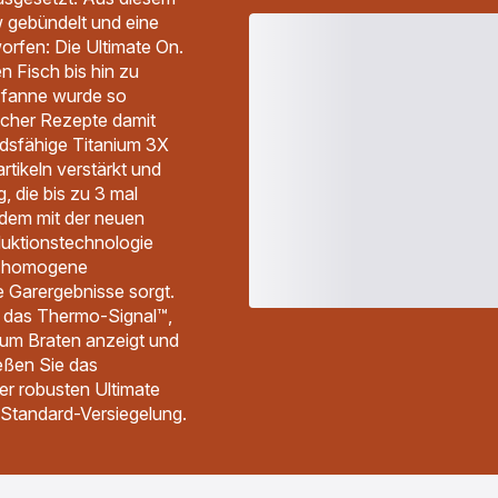
w gebündelt und eine
orfen: Die Ultimate On.
 Fisch bis hin zu
Pfanne wurde so
licher Rezepte damit
ndsfähige Titanium 3X
artikeln verstärkt und
g, die bis zu 3 mal
rdem mit der neuen
uktionstechnologie
e, homogene
 Garergebnisse sorgt.
 das Thermo-Signal™,
zum Braten anzeigt und
ießen Sie das
r robusten Ultimate
 Standard-Versiegelung.