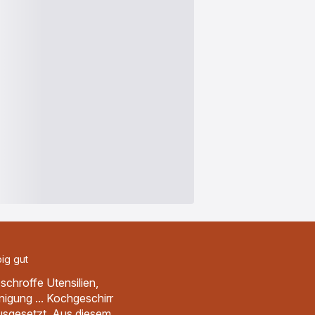
ig gut
chroffe Utensilien,
nigung ... Kochgeschirr
usgesetzt. Aus diesem