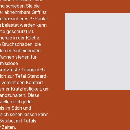
nd schieben Sie die
er abnehmbare Griff ist
n ultra-sicheres 3-Punkt-
g belastet werden kann
ie geschützt ist.
nergie in der Küche.
ne Bruchschäden: die
 den entscheidenden
Pfannen stehen für
omisslose
kratzfeste Titanium 6x
eich zur Tefal Standard-
 vereint den Komfort
remer Kratzfestigkeit, um
tandzuhalten. Diese
tellen sich jeder
ls im Stich und
 sich sehen lassen kann.
stäbe, mit Tefals
 Zeiten.