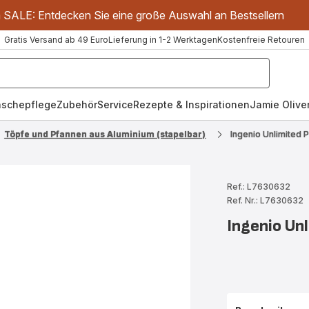
m SALE: Entdecken Sie eine große Auswahl an Bestsellern
Gratis Versand ab 49 Euro
Lieferung in 1-2 Werktagen
Kostenfreie Retouren
schepflege
Zubehör
Service
Rezepte & Inspirationen
Jamie Oliver
Töpfe und Pfannen aus Aluminium (stapelbar)
Ingenio Unlimited
Ref.: L7630632
Ref. Nr.: L7630632
Ingenio Un