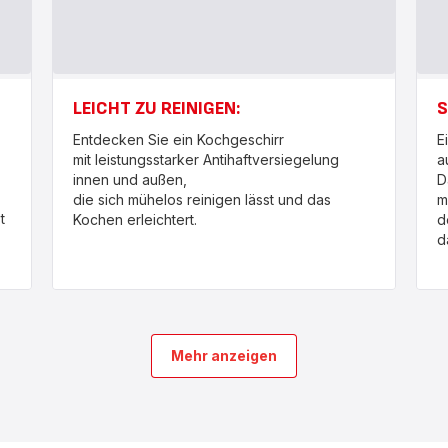
LEICHT ZU REINIGEN:
S
Entdecken Sie ein Kochgeschirr
E
mit leistungsstarker Antihaftversiegelung
a
innen und außen,
D
die sich mühelos reinigen lässt und das
m
t
Kochen erleichtert.
d
d
Mehr anzeigen