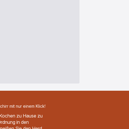
hirr mit nur einem Klick!
s Kochen zu Hause zu
Ordnung in den
meißen Sie den Herd