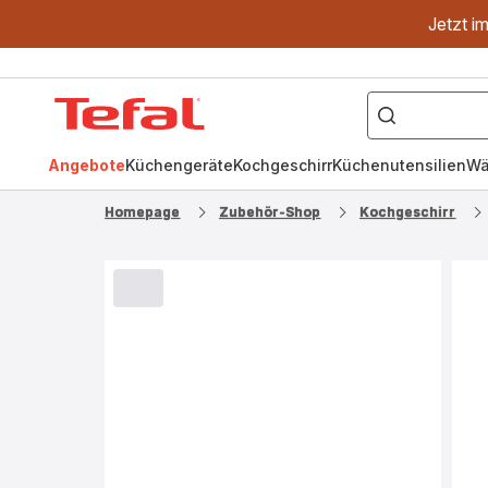
Jetzt i
["OptiGrill","Easy
Fry","Pfanne"]
Tefal
Homepage
Angebote
Küchengeräte
Kochgeschirr
Küchenutensilien
Wä
Homepage
Zubehör-Shop
Kochgeschirr