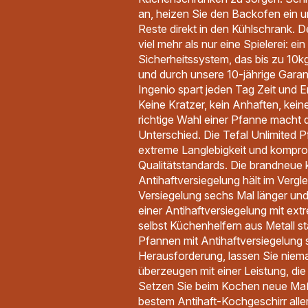
an, heizen Sie den Backofen ein u
Reste direkt in den Kühlschrank. D
viel mehr als nur eine Spielerei: ei
Sicherheitssystem, das bis zu 10k
und durch unsere 10-jährige Garant
Ingenio spart jeden Tag Zeit und E
Keine Kratzer, kein Anhaften, kei
richtige Wahl einer Pfanne macht
Unterschied. Die Tefal Unlimited 
extreme Langlebigkeit und kompr
Qualitätstandards. Die brandneue 
Antihaftversiegelung hält im Vergl
Versiegelung sechs Mal länger und
einer Antihaftversiegelung mit ext
selbst Küchenhelfern aus Metall s
Pfannen mit Antihaftversiegelung s
Herausforderung, lassen Sie niema
überzeugen mit einer Leistung, die
Setzen Sie beim Kochen neue Maß
bestem Antihaft-Kochgeschirr aller