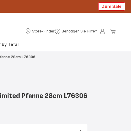
Zum Sale
Store-Finder
Benötigen Sie Hilfe?
Store-
Benötigen
Mein
Mein
Finder
Sie
Konto
Waren
 by Tefal
Hilfe?
 Pfanne 28cm L76306
limited Pfanne 28cm L76306