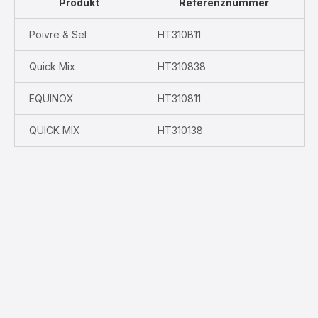
Produkt
Referenznummer
Poivre & Sel
HT310B11
Quick Mix
HT310838
EQUINOX
HT310811
QUICK MIX
HT310138