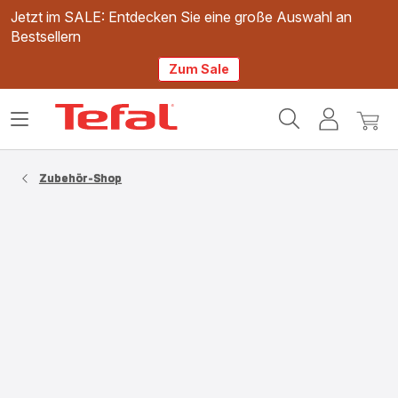
Jetzt im SALE: Entdecken Sie eine große Auswahl an
Bestsellern
Zum Sale
Tefal
Das
Mein
Mein
Homepage
Menü
Konto
Waren
öffnen
Zubehör-Shop