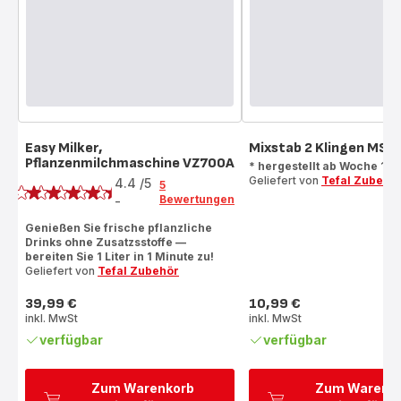
Easy Milker,
Mixstab 2 Klingen MS
Pflanzenmilchmaschine VZ700A
Bewertung
* hergestellt ab Woche 10 
Geliefert von
Tefal Zubehö
4.4
/5
5
Bewertungen
-
ratings.4.4
Genießen Sie frische pflanzliche
Drinks ohne Zusatzsstoffe —
bereiten Sie 1 Liter in 1 Minute zu!
Geliefert von
Tefal Zubehör
39,99 €
10,99 €
Preis
Preis
inkl. MwSt
inkl. MwSt
verfügbar
verfügbar
Zum Warenkorb
Zum Warenk