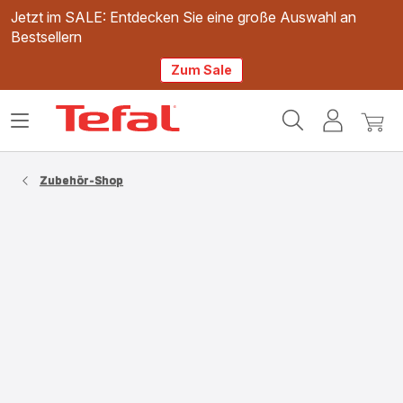
Jetzt im SALE: Entdecken Sie eine große Auswahl an
Bestsellern
Zum Sale
Tefal
Das
Mein
Mein
Homepage
Menü
Konto
Waren
öffnen
Zubehör-Shop