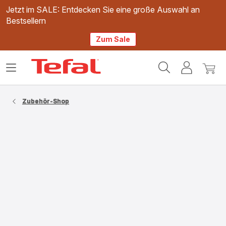
Jetzt im SALE: Entdecken Sie eine große Auswahl an
Bestsellern
Zum Sale
Tefal
Das
Mein
Mein
Homepage
Menü
Konto
Waren
öffnen
Zubehör-Shop