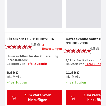
Filterkorb FS-9100027334
Kaffeekanne samt Dec
Bewertung
9100027336
Bewertung
4.8
/5
4
4.8
/5
Bewertungen
-
6
ratings.4.8
Be
-
ratings.4.8
Unverzichtbar für die Zubereitung
Ihres Kaffees!
1,1 l heißer Kaffee zum Tei
Geliefert von
Tefal Zubehör
Geliefert von
Tefal Zubehö
6,99 €
11,99 €
Preis
Preis
inkl. MwSt
inkl. MwSt
verfügbar
verfügbar
Zum Warenkorb
Zum Warenk
hinzufügen
hinzufüge