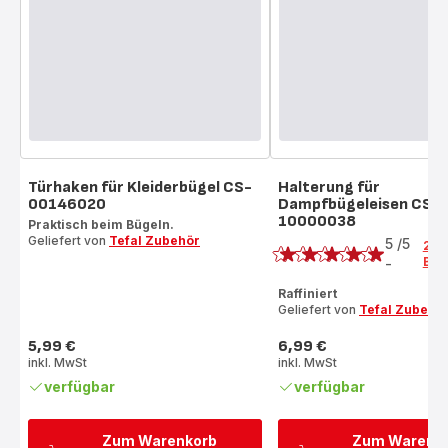
Türhaken für Kleiderbügel CS-
Halterung für
00146020
Dampfbügeleisen CS-
10000038
Praktisch beim Bügeln.
Bewertung
Geliefert von
Tefal Zubehör
5
/5
2
Bew
-
Bewertung
mit
Raffiniert
Geliefert von
Tefal Zubehö
5
Sternen
5,99 €
6,99 €
(Durchschnitt)
Preis
Preis
inkl. MwSt
inkl. MwSt
verfügbar
verfügbar
Zum Warenkorb
Zum Warenk