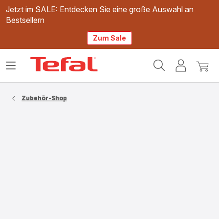
Jetzt im SALE: Entdecken Sie eine große Auswahl an
Bestsellern
Zum Sale
Tefal
Das
Mein
Mein
Homepage
Menü
Konto
Waren
öffnen
Zubehör-Shop