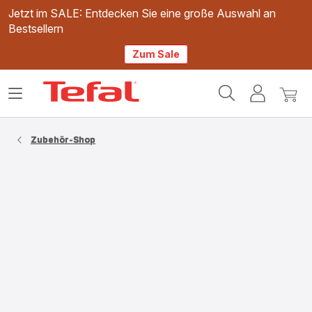
Jetzt im SALE: Entdecken Sie eine große Auswahl an
Bestsellern
Zum Sale
Tefal
Das
Mein
Mein
Homepage
Menü
Konto
Waren
öffnen
Zubehör-Shop