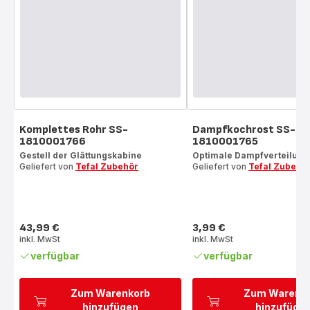
Komplettes Rohr SS-
Dampfkochrost SS-
1810001766
1810001765
Gestell der Glättungskabine
Optimale Dampfverteilung
Geliefert von
Tefal Zubehör
Geliefert von
Tefal Zubehö
43,99 €
3,99 €
Preis
Preis
inkl. MwSt
inkl. MwSt
verfügbar
verfügbar
Zum Warenkorb
Zum Warenk
hinzufügen
hinzufüge