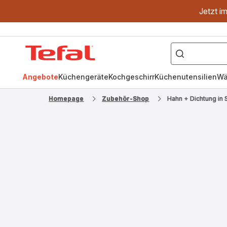
Jetzt i
["OptiGrill","Easy
Fry","Pfanne"]
Tefal
Homepage
Angebote
Küchengeräte
Kochgeschirr
Küchenutensilien
Wä
Homepage
Zubehör-Shop
Hahn + Dichtung i