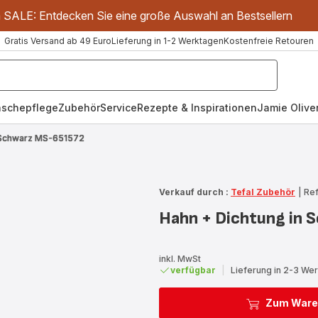
m SALE: Entdecken Sie eine große Auswahl an Bestsellern
Gratis Versand ab 49 Euro
Lieferung in 1-2 Werktagen
Kostenfreie Retouren
schepflege
Zubehör
Service
Rezepte & Inspirationen
Jamie Oliver
n Schwarz MS-651572
Verkauf durch :
Tefal Zubehör
|
Ref
Hahn + Dichtung in
inkl. MwSt
verfügbar
|
Lieferung in 2-3 We
Zum Ware