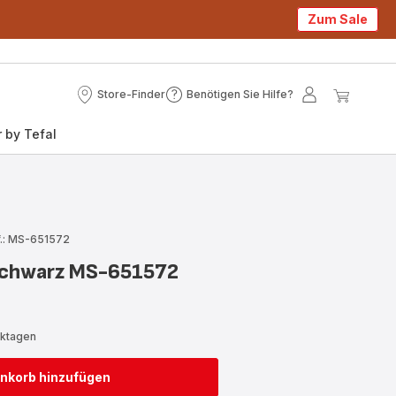
Zum Sale
Store-Finder
Benötigen Sie Hilfe?
Store-
Benötigen
Mein
Mein
Finder
Sie
Konto
Waren
 by Tefal
Hilfe?
.: MS-651572
 Schwarz MS-651572
rktagen
nkorb hinzufügen