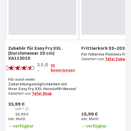
Zubehör für Easy Fry XXL
Frittierkorb SS-20376
(Durchmesser 20 cm)
Für fettarme Pommes frite
XA113010
Geliefert von
Tefal Zubehö
Bewertung
3.5
/5
56
Bewertungen
-
ratings.3.5
Für noch mehr
Zubereitungsmöglichkeiten mit
Ihrer Easy Fry XXL Heissluftfritteuse!
Geliefert von
Tefal Shop
33,99 €
Preis
UVP
*
15,99 €
34,99 €
Preis
inkl. MwSt
inkl. MwSt
verfügbar
verfügbar