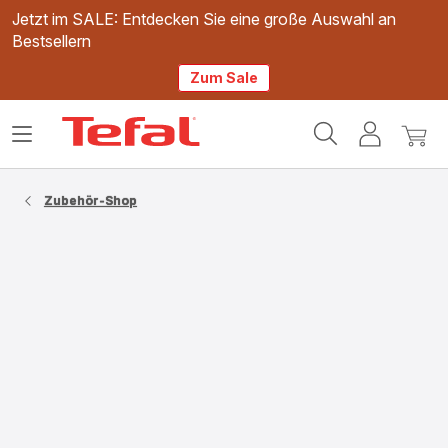
Jetzt im SALE: Entdecken Sie eine große Auswahl an
Bestsellern
Zum Sale
Tefal
Das
Mein
Mein
Homepage
Menü
Konto
Waren
öffnen
Zubehör-Shop