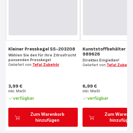
Kleiner Presskegel SS-203208
Kunststoffbehälter SS
989626
Wählen Sie den für Ihre Zitrusfrucht
passenden Presskegel
Direktes Eingießen!
Geliefert von
Tefal Zubehör
Geliefert von
Tefal Zubehö
3,99 €
6,99 €
Preis
Preis
inkl. MwSt
inkl. MwSt
verfügbar
verfügbar
Zum Warenkorb
Zum Warenk
hinzufügen
hinzufüge