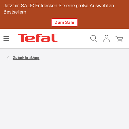
Jetzt im SALE: Entdecken Sie eine große Auswahl an
Bestsellern
Zum Sale
Tefal
Das
Mein
Mein
Homepage
Menü
Konto
Waren
öffnen
Zubehör-Shop