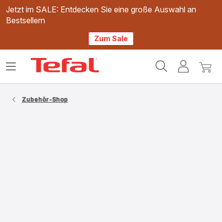
Jetzt im SALE: Entdecken Sie eine große Auswahl an
Bestsellern
Zum Sale
Tefal
Das
Mein
Mein
Homepage
Menü
Konto
Waren
öffnen
Zubehör-Shop