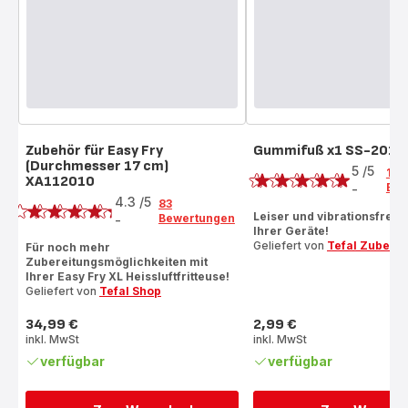
Zubehör für Easy Fry
Gummifuß x1 SS-2017
Bewertung
(Durchmesser 17 cm)
5
/5
1
XA112010
Bewertung
Bew
-
Bewertung
4.3
/5
83
mit
Leiser und vibrationsfreier
Bewertungen
-
ratings.4.3
Ihrer Geräte!
5
Geliefert von
Tefal Zubehö
Für noch mehr
Sternen
Zubereitungsmöglichkeiten mit
(Durchschnitt)
Ihrer Easy Fry XL Heissluftfritteuse!
Geliefert von
Tefal Shop
34,99 €
2,99 €
Preis
Preis
inkl. MwSt
inkl. MwSt
verfügbar
verfügbar