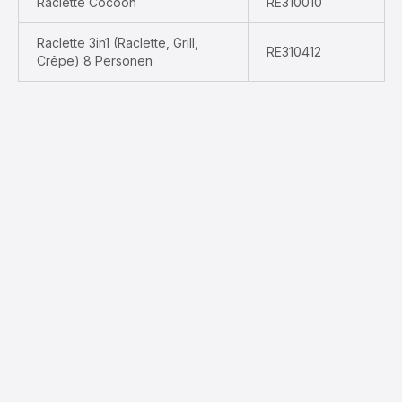
Raclette Cocoon
RE310010
Raclette 3in1 (Raclette, Grill,
RE310412
Crêpe) 8 Personen