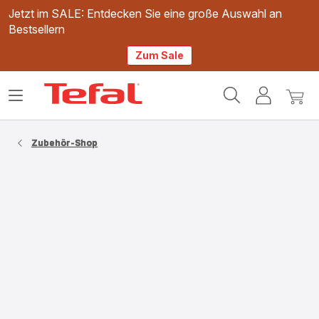
Jetzt im SALE: Entdecken Sie eine große Auswahl an
Bestsellern
Zum Sale
Tefal
Das
Mein
Mein
Homepage
Menü
Konto
Waren
öffnen
Zubehör-Shop