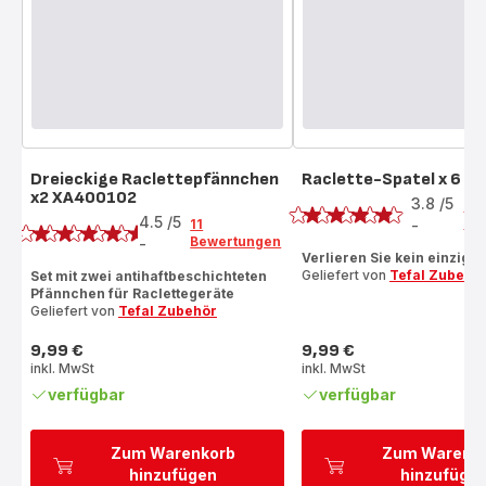
Dreieckige Raclettepfännchen
Raclette-Spatel x 6 
Bewertung
x2 XA400102
Bewertung
3.8
/5
4
4.5
/5
Be
11
-
ratings.3.8
Bewertungen
-
ratings.4.5
Verlieren Sie kein einzig
Geliefert von
Tefal Zubehö
Set mit zwei antihaftbeschichteten
Pfännchen für Raclettegeräte
Geliefert von
Tefal Zubehör
9,99 €
9,99 €
Preis
Preis
inkl. MwSt
inkl. MwSt
verfügbar
verfügbar
Zum Warenkorb
Zum Warenk
hinzufügen
hinzufüge