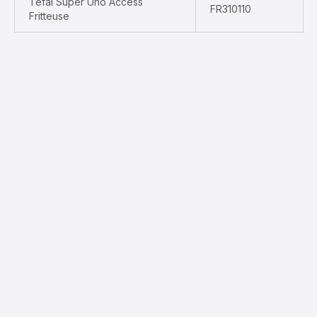
Tefal Super Uno Access
FR310110
Fritteuse