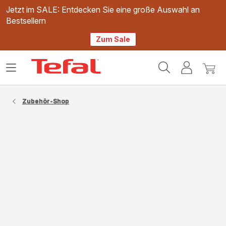
Jetzt im SALE: Entdecken Sie eine große Auswahl an
Bestsellern
Zum Sale
Tefal
Das
Mein
Mein
Homepage
Menü
Konto
Waren
öffnen
Zubehör-Shop