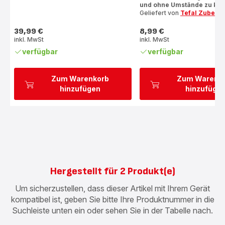
und ohne Umstände zu koc
5
4
Geliefert von
Tefal Zubehö
Sternen
Sternen
(Durchschnitt)
(Durchschnitt)
39,99 €
8,99 €
Preis
Preis
inkl. MwSt
inkl. MwSt
verfügbar
verfügbar
Zum Warenkorb
Zum Warenk
hinzufügen
hinzufüge
Hergestellt für 2 Produkt(e)
Um sicherzustellen, dass dieser Artikel mit Ihrem Gerät
kompatibel ist, geben Sie bitte Ihre Produktnummer in die
Suchleiste unten ein oder sehen Sie in der Tabelle nach.