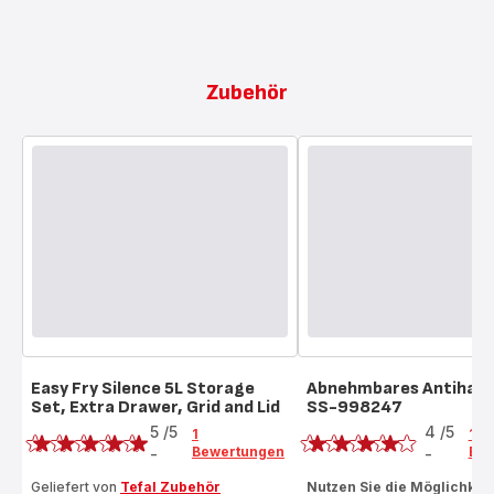
Zubehör
Easy Fry Silence 5L Storage
Abnehmbares Antihaft
Set, Extra Drawer, Grid and Lid
SS-998247
Bewertung
Bewertung
5
/5
4
/5
1
1
Bewertungen
Bew
-
-
Bewertung
Bewertung
mit
mit
Geliefert von
Tefal Zubehör
Nutzen Sie die Möglichkeit