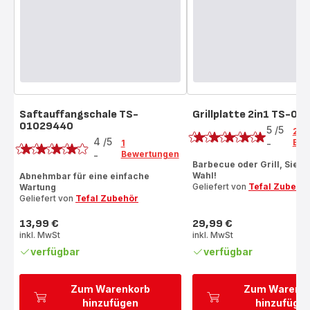
Saftauffangschale TS-
Grillplatte 2in1 TS-0
Bewertung
01029440
Bewertung
5
/5
2
4
/5
Bew
1
-
Bewertung
Bewertungen
-
Bewertung
mit
Barbecue oder Grill, Sie h
mit
Wahl!
Abnehmbar für eine einfache
5
Geliefert von
Tefal Zubehö
Wartung
4
Sternen
Geliefert von
Tefal Zubehör
Sternen
(Durchschnitt)
(Durchschnitt)
13,99 €
29,99 €
Preis
Preis
inkl. MwSt
inkl. MwSt
verfügbar
verfügbar
Zum Warenkorb
Zum Warenk
hinzufügen
hinzufüge