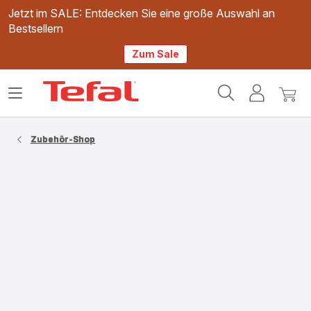
Jetzt im SALE: Entdecken Sie eine große Auswahl an
Bestsellern
Zum Sale
Tefal
Das
Mein
Mein
Homepage
Menü
Konto
Waren
öffnen
Zubehör-Shop