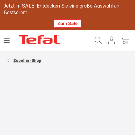
Jetzt im SALE: Entdecken Sie eine große Auswahl an
Bestsellern
Zum Sale
Tefal
Das
Mein
Mein
Homepage
Menü
Konto
Waren
öffnen
Zubehör-Shop