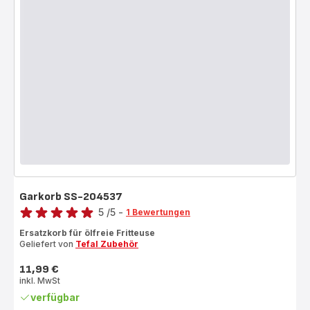
Garkorb SS-204537
Bewertung
5
/5
-
1 Bewertungen
Bewertung
Ersatzkorb für ölfreie Fritteuse
mit
Geliefert von
Tefal Zubehör
5
Sternen
11,99 €
Preis
(Durchschnitt)
inkl. MwSt
verfügbar