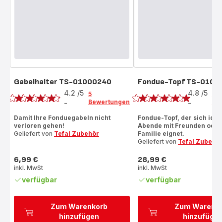
Gabelhalter TS-01000240
Fondue-Topf TS-0101
Bewertung
Bewertung
4.2
/5
4.8
/5
5
4
Bewertungen
Be
-
-
ratings.4.2
ratings.4.8
Damit Ihre Fonduegabeln nicht
Fondue-Topf, der sich idea
verloren gehen!
Abende mit Freunden oder 
Geliefert von
Tefal Zubehör
Familie eignet.
Geliefert von
Tefal Zubehö
6,99 €
28,99 €
Preis
Preis
inkl. MwSt
inkl. MwSt
verfügbar
verfügbar
Zum Warenkorb
Zum Warenk
hinzufügen
hinzufüge