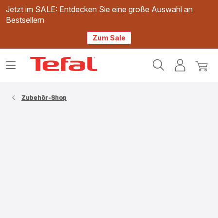
Jetzt im SALE: Entdecken Sie eine große Auswahl an
Bestsellern
Zum Sale
Tefal
Das
Mein
Mein
Homepage
Menü
Konto
Waren
öffnen
Zubehör-Shop