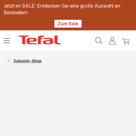
Jetzt im SALE: Entdecken Sie eine große Auswahl an
Bestsellern
Zum Sale
Tefal
Das
Mein
Mein
Homepage
Menü
Konto
Waren
öffnen
Zubehör-Shop