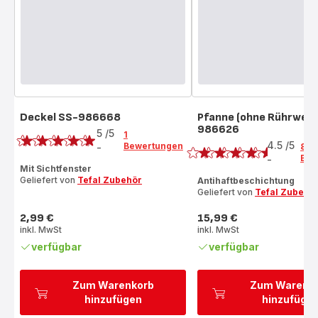
Deckel SS-986668
Pfanne (ohne Rührwerk
Bewertung
986626
Bewertung
5
/5
1
4.5
/5
Bewertungen
-
84
Bewertung
Bew
-
ratings.4.5
mit
Mit Sichtfenster
Geliefert von
Tefal Zubehör
Antihaftbeschichtung
5
Geliefert von
Tefal Zubehö
Sternen
(Durchschnitt)
2,99 €
15,99 €
Preis
Preis
inkl. MwSt
inkl. MwSt
verfügbar
verfügbar
Zum Warenkorb
Zum Warenk
hinzufügen
hinzufüge