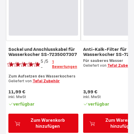
Sockel und Anschlusskabel für
Anti-Kalk-Filter für
Wasserkocher SS-7235007307
Wasserkocher SS-723
Bewertung
Für sauberes Wasser
5
/5
1
Geliefert von
Tefal Zubehö
Bewertungen
-
Bewertung
mit
Zum Aufsetzen des Wasserkochers
Geliefert von
Tefal Zubehör
5
Sternen
11,99 €
3,99 €
(Durchschnitt)
Preis
Preis
inkl. MwSt
inkl. MwSt
verfügbar
verfügbar
Zum Warenkorb
Zum Warenk
hinzufügen
hinzufüge