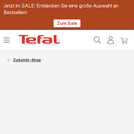
Jetzt im SALE: Entdecken Sie eine große Auswahl an
Bestsellern
Zum Sale
Tefal
Das
Mein
Mein
Homepage
Menü
Konto
Waren
öffnen
Zubehör-Shop