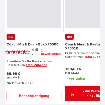
Neu
Neu
Coach Mix & Drink Box XF6500
Coach Meat & Pasta B
Bewertung
XF6510
4
/5
1
Erweitern Sie Ihr Backerle
Bewertungen
-
Bewertung
Geliefert von
Tefal Zubehö
mit
Erweitern Sie Ihr Backerlebnis
Geliefert von
Tefal Zubehör
4
169,99 €
Sternen
Preis
inkl. MwSt
89,99 €
(Durchschnitt)
Preis
inkl. MwSt
verfügbar
Nicht verfügbar
Zum Warenk
Benachrichtigung
hinzufüge
Coach
Mix