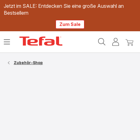
Jetzt im SALE: Entdecken Sie eine große Auswahl an
Bestsellern
Zum Sale
Tefal
Das
Mein
Mein
Homepage
Menü
Konto
Waren
öffnen
Zubehör-Shop