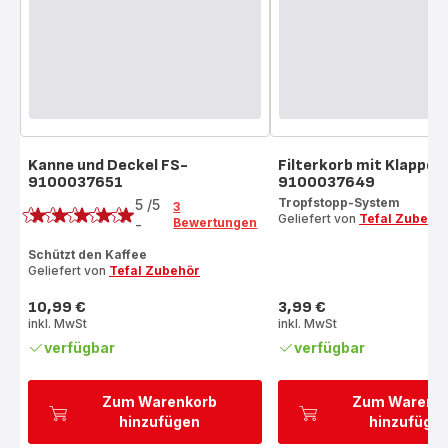
Kanne und Deckel FS-
Filterkorb mit Klappe 
9100037651
9100037649
Bewertung
Tropfstopp-System
5
/5
3
Geliefert von
Tefal Zubehö
Bewertungen
-
Bewertung
mit
Schützt den Kaffee
Geliefert von
Tefal Zubehör
5
Sternen
10,99 €
3,99 €
(Durchschnitt)
Preis
Preis
inkl. MwSt
inkl. MwSt
verfügbar
verfügbar
Zum Warenkorb
Zum Warenk
hinzufügen
hinzufüge