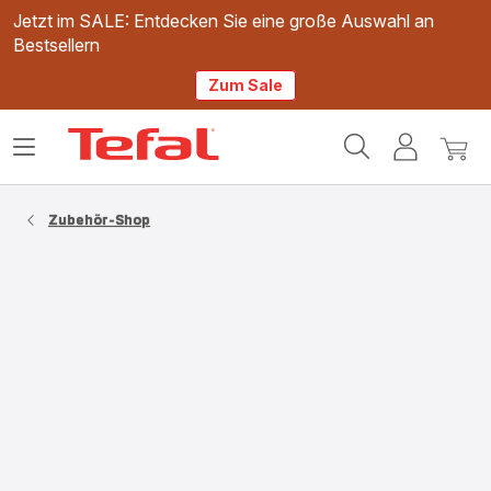
Jetzt im SALE: Entdecken Sie eine große Auswahl an
Bestsellern
Zum Sale
Tefal
Das
Mein
Mein
Homepage
Menü
Konto
Waren
öffnen
Zubehör-Shop