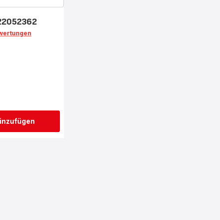
222052362
wertungen
inzufügen