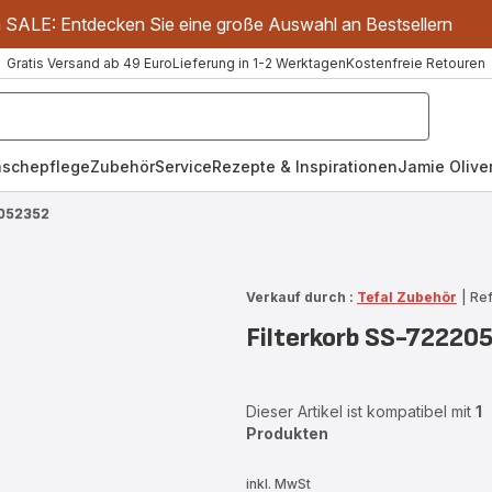
m SALE: Entdecken Sie eine große Auswahl an Bestsellern
Gratis Versand ab 49 Euro
Lieferung in 1-2 Werktagen
Kostenfreie Retouren
schepflege
Zubehör
Service
Rezepte & Inspirationen
Jamie Oliver
2052352
Verkauf durch :
Tefal Zubehör
|
Re
Filterkorb SS-72220
Dieser Artikel ist kompatibel mit
1
Produkten
inkl. MwSt