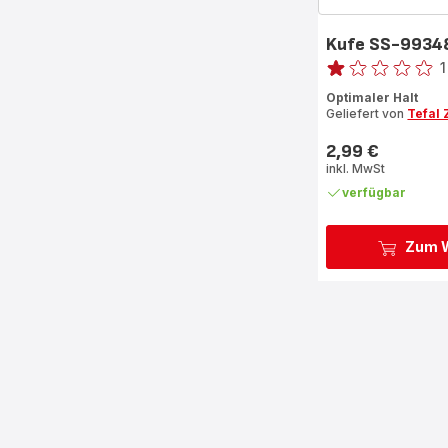
Kufe SS-9934
Bewertung
Bewertung
Optimaler Halt
mit
Geliefert von
Tefal
1
Stern
2,99 €
Preis
(Durchschnitt)
inkl. MwSt
verfügbar
Zum W