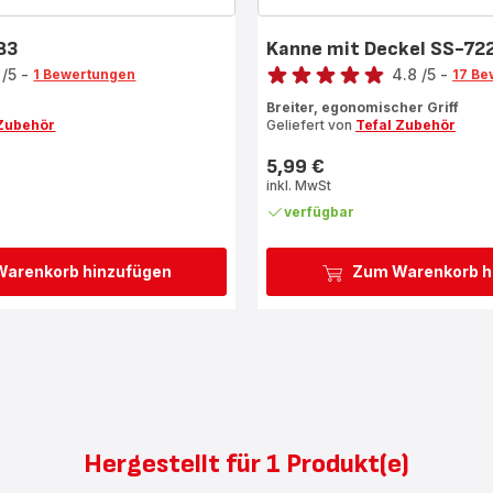
83
Kanne mit Deckel SS-7
Bewertung
1
/5
-
4.8
/5
-
1 Bewertungen
17 Be
ratings.4.8
Breiter, egonomischer Griff
 Zubehör
Geliefert von
Tefal Zubehör
5,99 €
Preis
inkl. MwSt
verfügbar
arenkorb hinzufügen
Zum Warenkorb h
Hergestellt für 1 Produkt(e)