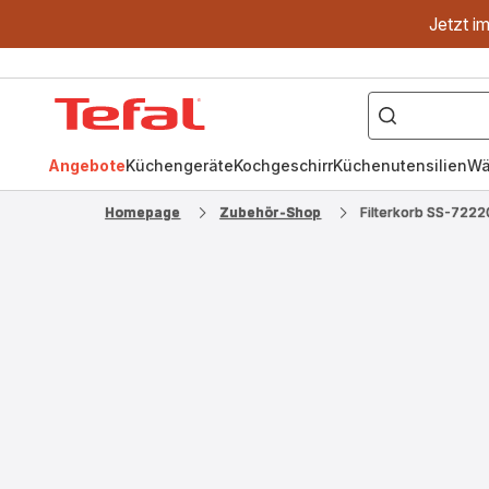
Jetzt i
["OptiGrill","Easy
Fry","Pfanne"]
Tefal
Homepage
Angebote
Küchengeräte
Kochgeschirr
Küchenutensilien
Wä
Homepage
Zubehör-Shop
Filterkorb SS-722