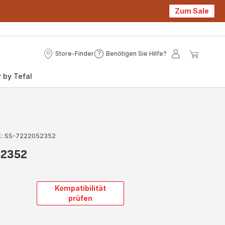
Zum Sale
Store-Finder
Benötigen Sie Hilfe?
Store-
Benötigen
Mein
Mein
Finder
Sie
Konto
Waren
 by Tefal
Hilfe?
f.: SS-7222052352
52352
Kompatibilität
prüfen