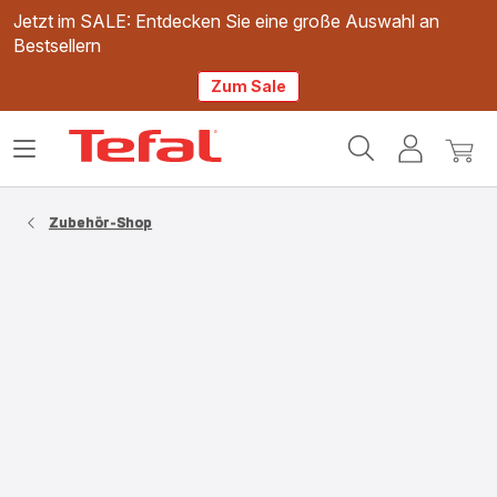
Jetzt im SALE: Entdecken Sie eine große Auswahl an
Bestsellern
Zum Sale
Tefal
Das
Mein
Mein
Homepage
Menü
Konto
Waren
öffnen
Zubehör-Shop