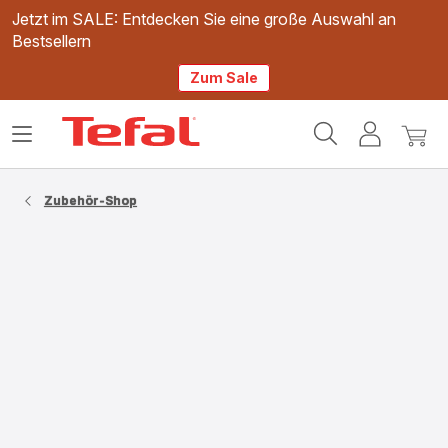
Jetzt im SALE: Entdecken Sie eine große Auswahl an
Bestsellern
Zum Sale
Tefal
Das
Mein
Mein
Homepage
Menü
Konto
Waren
öffnen
Zubehör-Shop