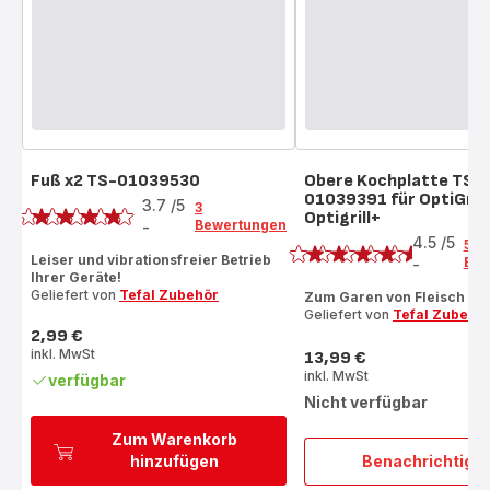
Fuß x2 TS-01039530
Obere Kochplatte TS-
Bewertung
01039391 für OptiGrill
3.7
/5
3
Optigrill+
Bewertung
Bewertungen
-
ratings.3.7
4.5
/5
58
Leiser und vibrationsfreier Betrieb
Bew
-
ratings.4.5
Ihrer Geräte!
Geliefert von
Tefal Zubehör
Zum Garen von Fleisch un
Geliefert von
Tefal Zubehö
2,99 €
Preis
inkl. MwSt
13,99 €
Preis
inkl. MwSt
verfügbar
Nicht verfügbar
Zum Warenkorb
hinzufügen
Benachrichtigu
Obere