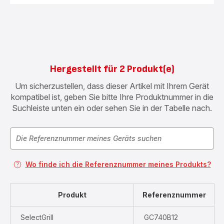
Kochp
TS-
01039
für
OptiGr
und
Optigr
Hergestellt für 2 Produkt(e)
Um sicherzustellen, dass dieser Artikel mit Ihrem Gerät
kompatibel ist, geben Sie bitte Ihre Produktnummer in die
Suchleiste unten ein oder sehen Sie in der Tabelle nach.
Wo finde ich die Referenznummer meines Produkts?
Produkt
Referenznummer
SelectGrill
GC740B12