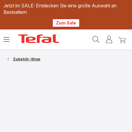
Jetzt im SALE: Entdecken Sie eine große Auswahl an
Bestsellern
Zum Sale
Tefal
Das
Mein
Mein
Homepage
Menü
Konto
Waren
öffnen
Zubehör-Shop