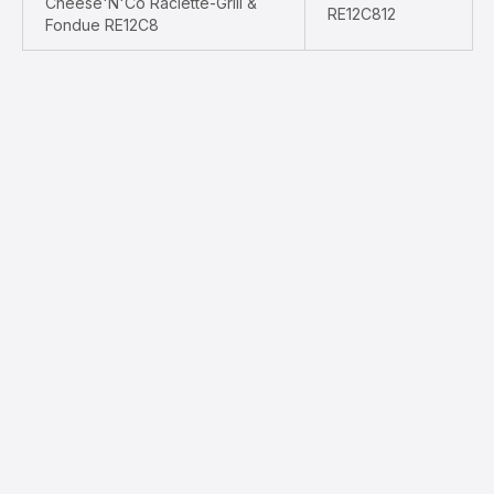
Cheese'N'Co Raclette-Grill &
RE12C812
Fondue RE12C8