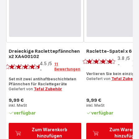
Dreieckige Raclettepfännchen
Raclette-Spatel x 6 
Bewertung
x2 XA400102
Bewertung
3.8
/5
4
4.5
/5
Be
11
-
ratings.3.8
Bewertungen
-
ratings.4.5
Verlieren Sie kein einzig
Geliefert von
Tefal Zubehö
Set mit zwei antihaftbeschichteten
Pfännchen für Raclettegeräte
Geliefert von
Tefal Zubehör
9,99 €
9,99 €
Preis
Preis
inkl. MwSt
inkl. MwSt
verfügbar
verfügbar
Zum Warenkorb
Zum Warenk
hinzufügen
hinzufüge