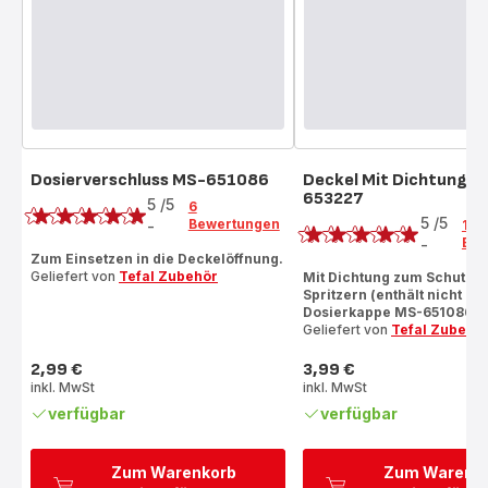
Dosierverschluss MS-651086
Deckel Mit Dichtung M
Bewertung
653227
Bewertung
5
/5
6
5
/5
Bewertungen
-
1
Bewertung
Bew
-
Bewertung
mit
Zum Einsetzen in die Deckelöffnung.
mit
Geliefert von
Tefal Zubehör
Mit Dichtung zum Schutz v
5
Spritzern (enthält nicht die
5
Sternen
Dosierkappe MS-651086)
Sternen
(Durchschnitt)
Geliefert von
Tefal Zubehö
(Durchschnitt)
2,99 €
3,99 €
Preis
Preis
inkl. MwSt
inkl. MwSt
verfügbar
verfügbar
Zum Warenkorb
Zum Warenk