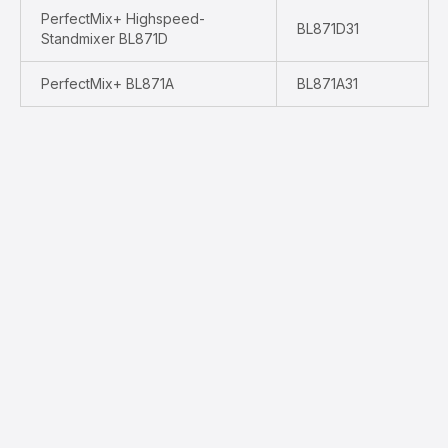
PerfectMix+ Highspeed-
BL871D31
Standmixer BL871D
PerfectMix+ BL871A
BL871A31