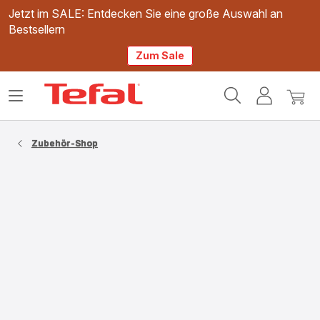
Jetzt im SALE: Entdecken Sie eine große Auswahl an
Bestsellern
Zum Sale
Tefal
Das
Mein
Mein
Homepage
Menü
Konto
Waren
öffnen
Zubehör-Shop