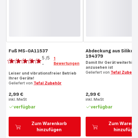
Fuß MS-0A11537
Abdeckung aus Silikon
Bewertung
194379
5
/5
1
Damit Ihr Gerät weiterhin 
Bewertungen
-
Bewertung
anzusehen ist
Geliefert von
Tefal Zubehö
mit
Leiser und vibrationsfreier Betrieb
Ihrer Geräte!
5
Geliefert von
Tefal Zubehör
Sternen
(Durchschnitt)
2,99 €
2,99 €
Preis
Preis
inkl. MwSt
inkl. MwSt
verfügbar
verfügbar
Zum Warenkorb
Zum Warenk
hinzufügen
hinzufüge