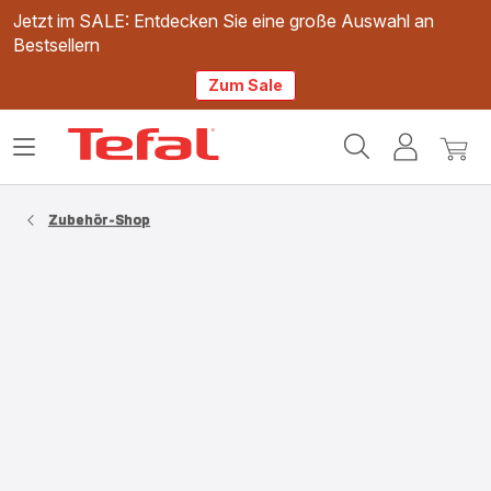
Jetzt im SALE: Entdecken Sie eine große Auswahl an
Bestsellern
Zum Sale
Tefal
Das
Mein
Mein
Homepage
Menü
Konto
Waren
öffnen
Zubehör-Shop