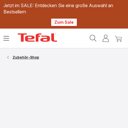
Jetzt im SALE: Entdecken Sie eine große Auswahl an
Bestsellern
Zum Sale
Tefal
Das
Mein
Mein
Homepage
Menü
Konto
Waren
öffnen
Zubehör-Shop