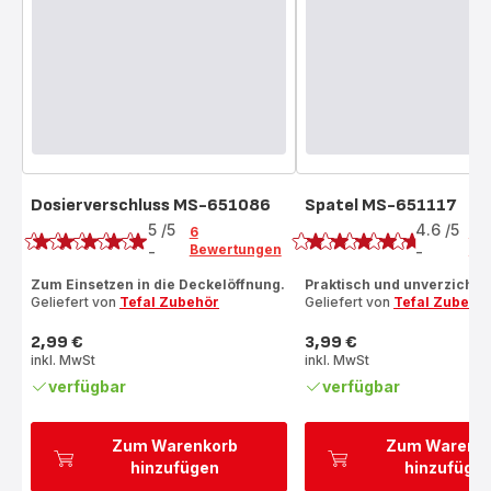
Dosierverschluss MS-651086
Spatel MS-651117
Bewertung
Bewertung
5
/5
4.6
/5
6
8
Bewertungen
Be
-
-
Bewertung
ratings.4.6
mit
Zum Einsetzen in die Deckelöffnung.
Praktisch und unverzichtb
Geliefert von
Tefal Zubehör
Geliefert von
Tefal Zubehö
5
Sternen
2,99 €
3,99 €
(Durchschnitt)
Preis
Preis
inkl. MwSt
inkl. MwSt
verfügbar
verfügbar
Zum Warenkorb
Zum Warenk
hinzufügen
hinzufüge