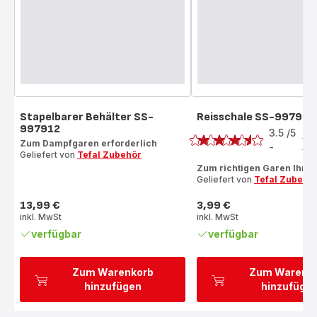
Stapelbarer Behälter SS-
Reisschale SS-99792
Bewertung
997912
3.5
/5
2
Zum Dampfgaren erforderlich
Be
-
ratings.3.5
Geliefert von
Tefal Zubehör
Zum richtigen Garen Ihres
Geliefert von
Tefal Zubehö
13,99 €
3,99 €
Preis
Preis
inkl. MwSt
inkl. MwSt
verfügbar
verfügbar
Zum Warenkorb
Zum Warenk
hinzufügen
hinzufüge