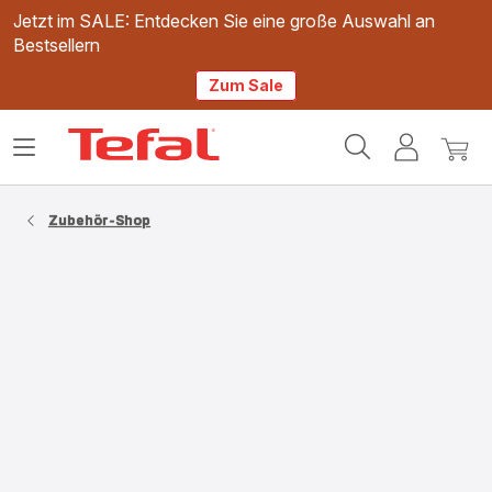
Jetzt im SALE: Entdecken Sie eine große Auswahl an
Bestsellern
Zum Sale
Tefal
Das
Mein
Mein
Homepage
Menü
Konto
Waren
öffnen
Zubehör-Shop