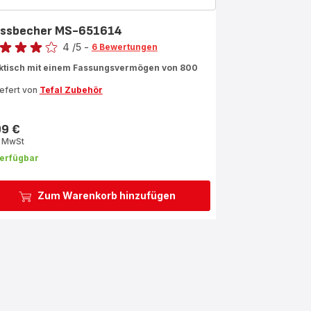
ssbecher MS-651614
rtung
4
/5
-
6 Bewertungen
ertung
ktisch mit einem Fassungsvermögen von 800
iefert von
Tefal Zubehör
rnen
rchschnitt)
99 €
s
. MwSt
erfügbar
Zum Warenkorb hinzufügen