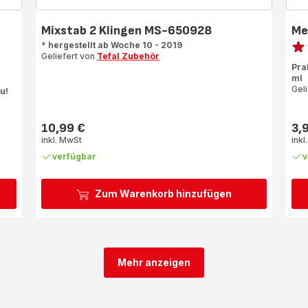
Mixstab 2 Klingen MS-650928
Me
Bewe
* hergestellt ab Woche 10 - 2019
Geliefert von
Tefal Zubehör
Bew
Pra
mit
ml
4
Gel
u!
Ste
(Du
10,99 €
3,
Preis
Prei
inkl. MwSt
inkl
verfügbar
v
Zum Warenkorb hinzufügen
Mehr anzeigen