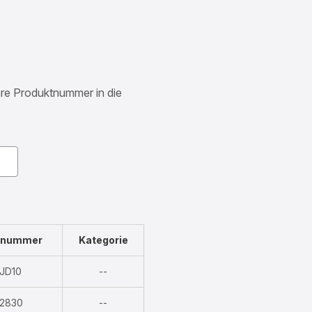
Ihre Produktnummer in die
znummer
Kategorie
Nicht
JD10
--
verfügbar
Nicht
2830
--