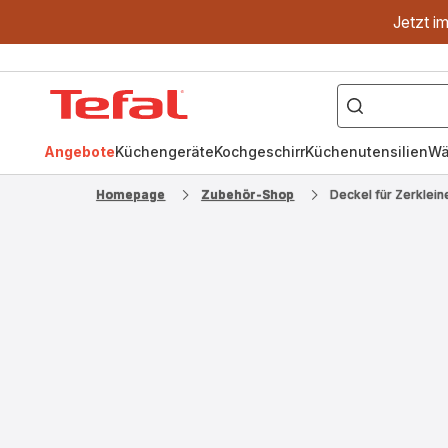
Jetzt i
["OptiGrill","Easy
Fry","Pfanne"]
Tefal
Homepage
Angebote
Küchengeräte
Kochgeschirr
Küchenutensilien
Wä
Homepage
Zubehör-Shop
Deckel für Zerkle