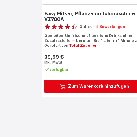
Easy Milker, Pflanzenmilchmaschine
VZ700A
Bewertung
4.4
/5
-
5 Bewertungen
ratings.4.4
Genießen Sie frische pflanzliche Drinks ohne
Zusatzsstoffe — bereiten Sie 1 Liter in 1 Minute z
Geliefert von
Tefal Zubehör
39,99 €
Preis
inkl. MwSt
verfügbar
Zum Warenkorb hinzufügen