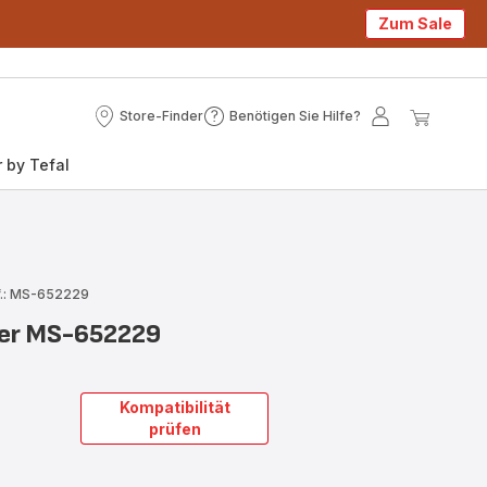
Zum Sale
Store-Finder
Benötigen Sie Hilfe?
Store-
Benötigen
Mein
Mein
Finder
Sie
Konto
Waren
 by Tefal
Hilfe?
f.: MS-652229
erer MS-652229
Kompatibilität
prüfen