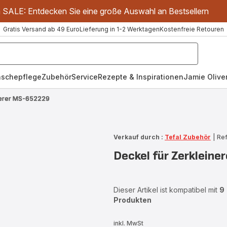
m SALE: Entdecken Sie eine große Auswahl an Bestsellern
Gratis Versand ab 49 Euro
Lieferung in 1-2 Werktagen
Kostenfreie Retouren
schepflege
Zubehör
Service
Rezepte & Inspirationen
Jamie Oliver
inerer MS-652229
Verkauf durch :
Tefal Zubehör
|
Re
Deckel für Zerklein
Dieser Artikel ist kompatibel mit
9
Produkten
inkl. MwSt