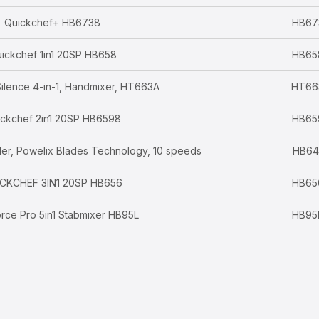
Quickchef+ HB6738
HB67
ickchef 1in1 20SP HB658
HB65
ilence 4-in-1, Handmixer, HT663A
HT66
ckchef 2in1 20SP HB6598
HB65
er, Powelix Blades Technology, 10 speeds
HB64
CKCHEF 3IN1 20SP HB656
HB65
orce Pro 5in1 Stabmixer HB95L
HB95