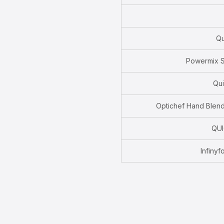
Qu
Powermix S
Qui
Optichef Hand Blend
QUI
Infinyf