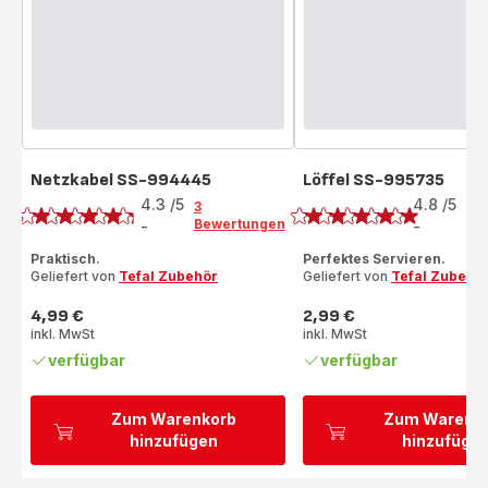
Netzkabel SS-994445
Löffel SS-995735
Bewertung
Bewertung
4.3
/5
4.8
/5
3
4
Bewertungen
Be
-
-
ratings.4.3
ratings.4.8
Praktisch.
Perfektes Servieren.
Geliefert von
Tefal Zubehör
Geliefert von
Tefal Zubehö
4,99 €
2,99 €
Preis
Preis
inkl. MwSt
inkl. MwSt
verfügbar
verfügbar
Zum Warenkorb
Zum Warenk
hinzufügen
hinzufüge