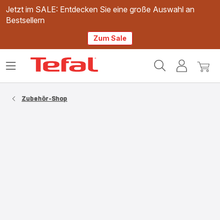
Jetzt im SALE: Entdecken Sie eine große Auswahl an
Bestsellern
Zum Sale
Tefal
Das
Mein
Mein
Homepage
Menü
Konto
Waren
öffnen
Zubehör-Shop