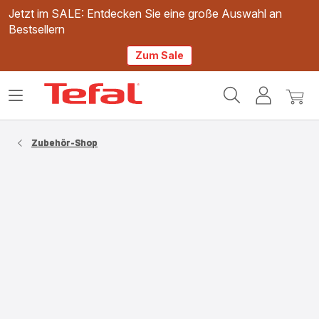
Jetzt im SALE: Entdecken Sie eine große Auswahl an
Bestsellern
Zum Sale
Tefal
Das
Mein
Mein
Homepage
Menü
Konto
Waren
öffnen
Zubehör-Shop