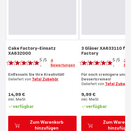
Cake Factory-Einsatz
3 Gläser XA633110 für
XA632000
Factory
Bewertung
Bewertung
5
/5
5
/5
4
2
Bewertungen
Bew
-
-
Bewertung
Bewertung
mit
mit
Entfesseln Sie Ihre Kreativität!
Für noch cremigere und kö
Geliefert von
Tefal Zubehör
Dessertcremes!
5
5
Geliefert von
Tefal Zubehö
Sternen
Sternen
(Durchschnitt)
(Durchschnitt)
14,99 €
9,99 €
Preis
Preis
inkl. MwSt
inkl. MwSt
verfügbar
verfügbar
Zum Warenkorb
Zum Warenk
hinzufügen
hinzufüge