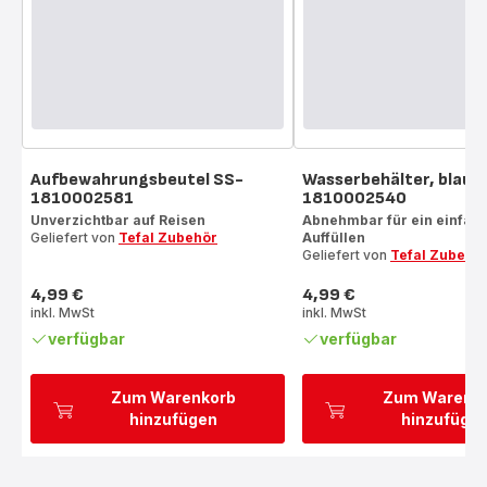
Aufbewahrungsbeutel SS-
Wasserbehälter, blau, 
1810002581
1810002540
Unverzichtbar auf Reisen
Abnehmbar für ein einfac
Geliefert von
Tefal Zubehör
Auffüllen
Geliefert von
Tefal Zubehö
4,99 €
4,99 €
Preis
Preis
inkl. MwSt
inkl. MwSt
verfügbar
verfügbar
Zum Warenkorb
Zum Warenk
hinzufügen
hinzufüge