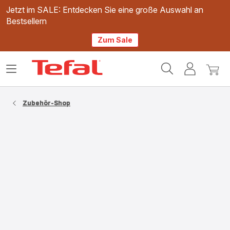
Jetzt im SALE: Entdecken Sie eine große Auswahl an
Bestsellern
Zum Sale
Tefal
Das
Mein
Mein
Homepage
Menü
Konto
Waren
öffnen
Zubehör-Shop