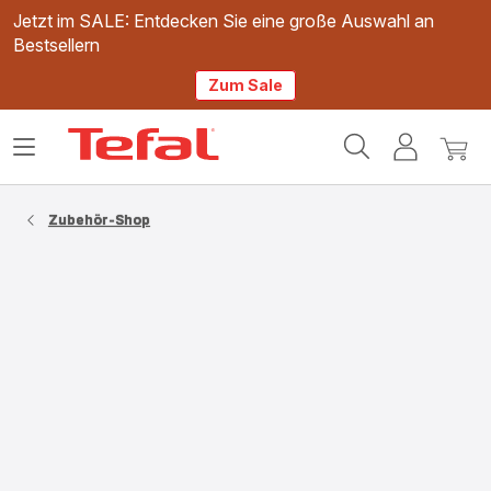
Jetzt im SALE: Entdecken Sie eine große Auswahl an
Bestsellern
Zum Sale
Tefal
Das
Mein
Mein
Homepage
Menü
Konto
Waren
öffnen
Zubehör-Shop