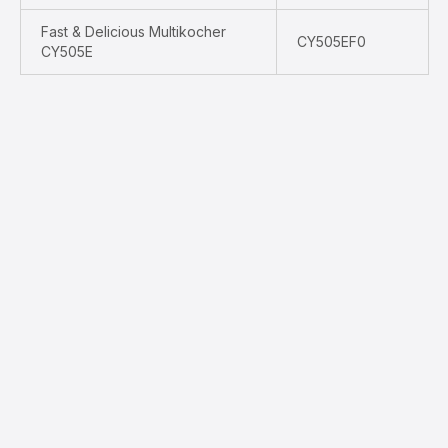
Fast & Delicious Multikocher
CY505EF0
CY505E