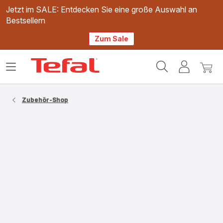
Jetzt im SALE: Entdecken Sie eine große Auswahl an
Bestsellern
Zum Sale
Tefal
Das
Mein
Mein
Homepage
Menü
Konto
Waren
öffnen
Zubehör-Shop