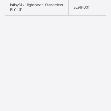
InfinyMix Highspeed-Standmixer
BL91HD31
BL91HD