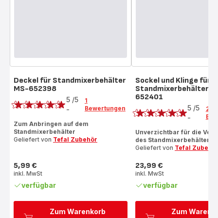
Deckel für Standmixerbehälter
Sockel und Klinge für
MS-652398
Standmixerbehälter M
Bewertung
652401
Bewertung
5
/5
1
5
/5
Bewertungen
-
2
Bewertung
Bew
-
Bewertung
mit
Zum Anbringen auf dem
mit
Standmixerbehälter
Unverzichtbar für die Ve
5
Geliefert von
Tefal Zubehör
des Standmixerbehälters
5
Sternen
Geliefert von
Tefal Zubehö
Sternen
(Durchschnitt)
(Durchschnitt)
5,99 €
23,99 €
Preis
Preis
inkl. MwSt
inkl. MwSt
verfügbar
verfügbar
Zum Warenkorb
Zum Warenk